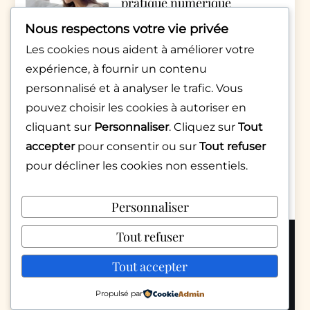
pratique numérique
inquiétante
Nous respectons votre vie privée
par Sarah Martinez
Les cookies nous aident à améliorer votre
6 février 2026
expérience, à fournir un contenu
personnalisé et à analyser le trafic. Vous
pouvez choisir les cookies à autoriser en
cliquant sur
Personnaliser
. Cliquez sur
Tout
accepter
pour consentir ou sur
Tout refuser
pour décliner les cookies non essentiels.
PUB
Personnaliser
Tout refuser
Copyright 2026 © Mondepratique.fr |
Politique de confidentialité
Tout accepter
Nous contacter
Mentions légales
Propulsé par
Conditions d’utilisation