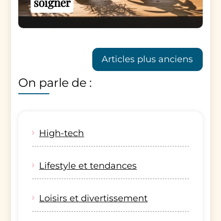
soigner
Navigation
Articles plus anciens
des
On parle de :
articles
High-tech
Lifestyle et tendances
Loisirs et divertissement