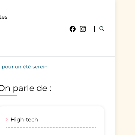
tes
e pour un été serein
On parle de :
High-tech