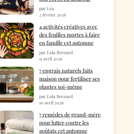
par Léa
2 février 2026
4 activités créatives avec
des feuilles mortes à faire
en famille cet automne
par Lola Bernard
11 avril 2026
7 engrais naturels faits
maison pour fertiliser ses
plantes soi-même
par Lola Bernard
10 avril 2026
7 remèdes de grand-mère
pour lutter contre les
aoûtats cet automne