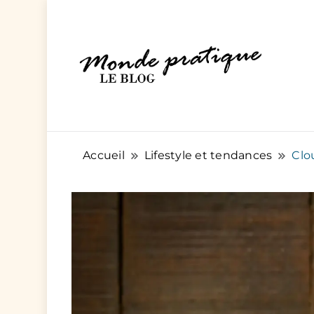
Des articles pratiques pour tout et pou
Monde Pratique
Accueil
Lifestyle et tendances
Clo