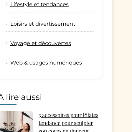
Lifestyle et tendances
Loisirs et divertissement
Voyage et découvertes
Web & usages numériques
A lire aussi
3 accessoires pour Pilates
tendance pour sculpter
son corps en douceur