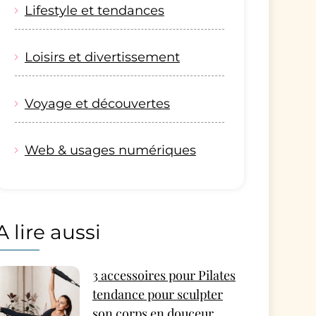
Lifestyle et tendances
Loisirs et divertissement
Voyage et découvertes
Web & usages numériques
A lire aussi
3 accessoires pour Pilates
tendance pour sculpter
son corps en douceur