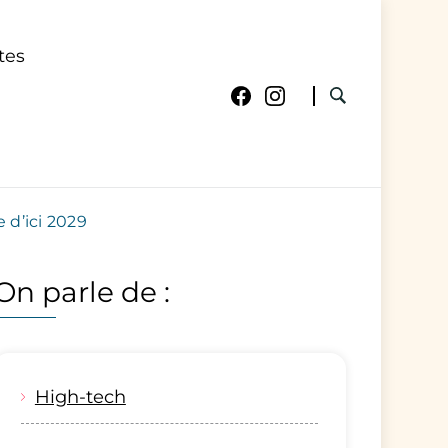
tes
 d’ici 2029
On parle de :
High-tech