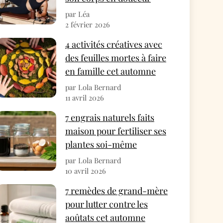
par Léa
2 février 2026
4 activités créatives avec
des feuilles mortes à faire
en famille cet automne
par Lola Bernard
11 avril 2026
7 engrais naturels faits
maison pour fertiliser ses
plantes soi-même
par Lola Bernard
10 avril 2026
7 remèdes de grand-mère
pour lutter contre les
aoûtats cet automne