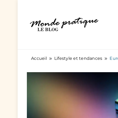
Des articles pratiques pour tout et pou
Monde Pratique
Accueil
Lifestyle et tendances
Eur