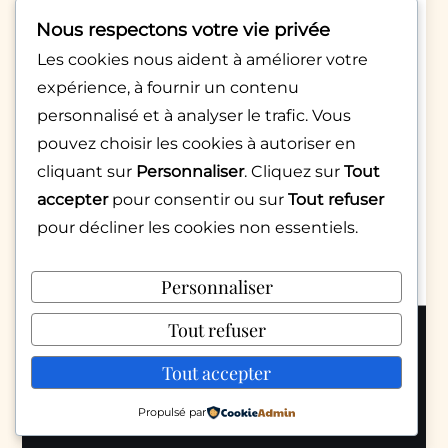
cet automne
Nous respectons votre vie privée
par Rédac Monde Pratique
Les cookies nous aident à améliorer votre
4 avril 2026
expérience, à fournir un contenu
Appels qui raccrochent
personnalisé et à analyser le trafic. Vous
aussitôt : décryptage d’une
pouvez choisir les cookies à autoriser en
pratique numérique
cliquant sur
Personnaliser
. Cliquez sur
Tout
inquiétante
accepter
pour consentir ou sur
Tout refuser
pour décliner les cookies non essentiels.
par Sarah Martinez
6 février 2026
Personnaliser
Tout refuser
Copyright 2026 © Mondepratique.fr |
Politique de confidentialité
Tout accepter
Nous contacter
Mentions légales
Propulsé par
Conditions d’utilisation