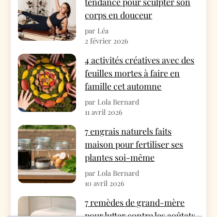
tendance pour sculpter son
corps en douceur
par Léa
2 février 2026
4 activités créatives avec des
feuilles mortes à faire en
famille cet automne
par Lola Bernard
11 avril 2026
7 engrais naturels faits
maison pour fertiliser ses
plantes soi-même
par Lola Bernard
10 avril 2026
7 remèdes de grand-mère
pour lutter contre les aoûtats