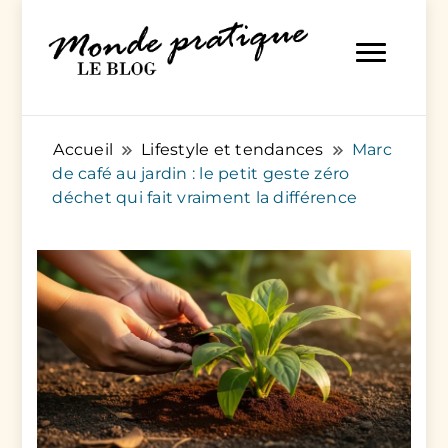
Des articles pratiques pour tout et pour tous
Monde Pratique
Accueil
Lifestyle et tendances
Marc
de café au jardin : le petit geste zéro
déchet qui fait vraiment la différence