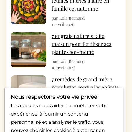
feuilles mortes à faire en
famille cet automne
par Lola Bernard
11 avril 2026
7 engrais naturels faits
maison pour fertiliser ses
plantes soi-même
par Lola Bernard
10 avril 2026
7 remèdes de grand-mère
pour lutter contre les aoûtats
cet automne
Nous respectons votre vie privée
par Rédac Monde Pratique
Les cookies nous aident à améliorer votre
4 avril 2026
expérience, à fournir un contenu
Appels qui raccrochent
personnalisé et à analyser le trafic. Vous
aussitôt : décryptage d’une
pouvez choisir les cookies à autoriser en