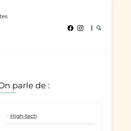
tes
On parle de :
High-tech