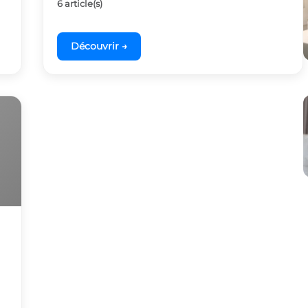
6 article(s)
Découvrir →