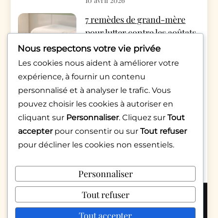
10 avril 2026
7 remèdes de grand-mère
pour lutter contre les aoûtats
cet automne
Nous respectons votre vie privée
par Rédac Monde Pratique
Les cookies nous aident à améliorer votre
4 avril 2026
expérience, à fournir un contenu
Appels qui raccrochent
personnalisé et à analyser le trafic. Vous
aussitôt : décryptage d’une
pouvez choisir les cookies à autoriser en
pratique numérique
cliquant sur
Personnaliser
. Cliquez sur
Tout
inquiétante
accepter
pour consentir ou sur
Tout refuser
pour décliner les cookies non essentiels.
par Sarah Martinez
6 février 2026
Personnaliser
Tout refuser
Copyright 2026 © Mondepratique.fr |
Politique de confidentialité
Tout accepter