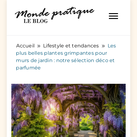
Des articles pratiques pour tout et pour tous
Monde Pratique
Accueil
Lifestyle et tendances
Les
plus belles plantes grimpantes pour
murs de jardin : notre sélection déco et
parfumée