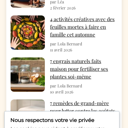
par Léa
2 février 2026
4 activités créatives avec des
feuilles mortes à faire en
famille cet automne
par Lola Bernard
11 avril 2026
7 engrais naturels faits
maison pour fertiliser ses
plantes soi-même
par Lola Bernard
10 avril 2026
7 remèdes de grand-mère
pour lutter contre les aoûtats
cet automne
Nous respectons votre vie privée
par Rédac Monde Pratique