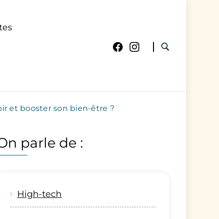
tes
r et booster son bien-être ?
On parle de :
High-tech