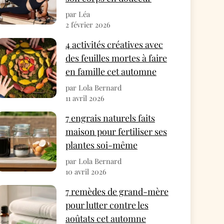
par Léa
2 février 2026
4 activités créatives avec
des feuilles mortes à faire
en famille cet automne
par Lola Bernard
11 avril 2026
7 engrais naturels faits
maison pour fertiliser ses
plantes soi-même
par Lola Bernard
10 avril 2026
7 remèdes de grand-mère
pour lutter contre les
aoûtats cet automne