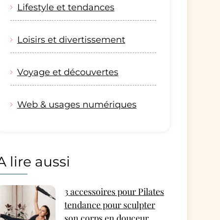
Lifestyle et tendances
Loisirs et divertissement
Voyage et découvertes
Web & usages numériques
A lire aussi
3 accessoires pour Pilates
tendance pour sculpter
son corps en douceur