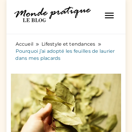
Des articles pratiques pour tout et pour tous
Monde Pratique
Accueil
Lifestyle et tendances
Pourquoi j’ai adopté les feuilles de laurier
dans mes placards