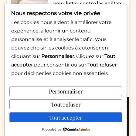
pour lutter contre les aoûtats
cet automne
Nous respectons votre vie privée
par Rédac Monde Pratique
Les cookies nous aident à améliorer votre
4 avril 2026
expérience, à fournir un contenu
Appels qui raccrochent
personnalisé et à analyser le trafic. Vous
aussitôt : décryptage d’une
pouvez choisir les cookies à autoriser en
pratique numérique
cliquant sur
Personnaliser
. Cliquez sur
Tout
inquiétante
accepter
pour consentir ou sur
Tout refuser
pour décliner les cookies non essentiels.
par Sarah Martinez
6 février 2026
Personnaliser
Tout refuser
Copyright 2026 © Mondepratique.fr |
Politique de confidentialité
Tout accepter
Nous contacter
Mentions légales
Propulsé par
Conditions d’utilisation