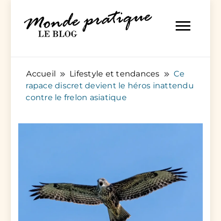
Des articles pratiques pour tout et pour tous
Monde Pratique
Accueil
Lifestyle et tendances
Ce
rapace discret devient le héros inattendu
contre le frelon asiatique