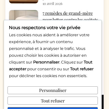
10 avril 2026
7 remèdes de grand-mère
pour lutter contre les aoûtats
cet automne
Nous respectons votre vie privée
par Rédac Monde Pratique
Les cookies nous aident à améliorer votre
4 avril 2026
expérience, à fournir un contenu
Appels qui raccrochent
personnalisé et à analyser le trafic. Vous
aussitôt : décryptage d’une
pouvez choisir les cookies à autoriser en
pratique numérique
cliquant sur
Personnaliser
. Cliquez sur
Tout
inquiétante
accepter
pour consentir ou sur
Tout refuser
pour décliner les cookies non essentiels.
par Sarah Martinez
6 février 2026
Personnaliser
Tout refuser
Copyright 2026 © Mondepratique.fr |