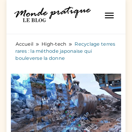
Des articles pratiques pour tout et pour tous
Monde Pratique
Accueil
High-tech
Recyclage terres
rares : la méthode japonaise qui
bouleverse la donne