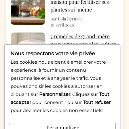
maison pour fertiliser ses
plantes soi-même
par Lola Bernard
10 avril 2026
7 remèdes de grand-mère
pour lutter contre les aoûtats
cet automne
Nous respectons votre vie privée
par Rédac Monde Pratique
Les cookies nous aident à améliorer votre
4 avril 2026
expérience, à fournir un contenu
Appels qui raccrochent
personnalisé et à analyser le trafic. Vous
aussitôt : décryptage d’une
pouvez choisir les cookies à autoriser en
pratique numérique
cliquant sur
Personnaliser
. Cliquez sur
Tout
inquiétante
accepter
pour consentir ou sur
Tout refuser
pour décliner les cookies non essentiels.
par Sarah Martinez
6 février 2026
Personnaliser