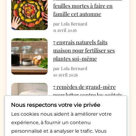
feuilles mortes à faire en
famille cet automne
par Lola Bernard
11 avril 2026
7 engrais naturels faits
maison pour fertiliser ses
plantes soi-même
par Lola Bernard
10 avril 2026
7 remèdes de grand-mère
pour lutter contre les aoûtats
cet automne
Nous respectons votre vie privée
par Rédac Monde Pratique
Les cookies nous aident à améliorer votre
4 avril 2026
expérience, à fournir un contenu
Appels qui raccrochent
personnalisé et à analyser le trafic. Vous