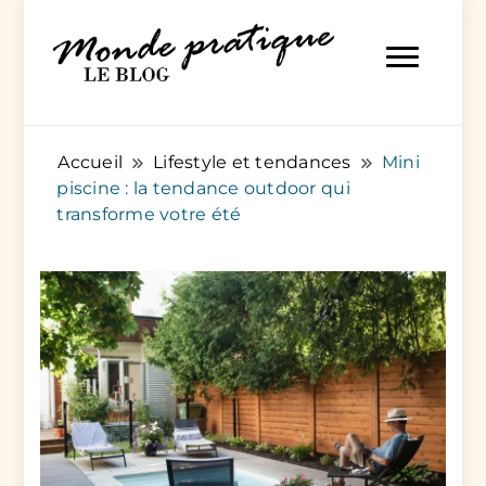
Des articles pratiques pour tout et pour tous
Monde Pratique
Accueil
Lifestyle et tendances
Mini
piscine : la tendance outdoor qui
transforme votre été